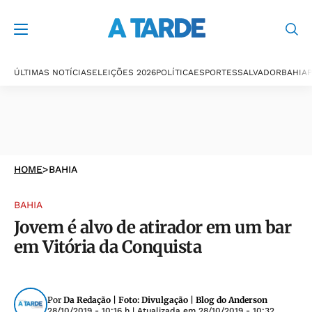
ÚLTIMAS NOTÍCIAS
ELEIÇÕES 2026
POLÍTICA
ESPORTES
SALVADOR
BAHIA
P
HOME
>
BAHIA
BAHIA
Jovem é alvo de atirador em um bar
em Vitória da Conquista
Por
Da Redação | Foto: Divulgação | Blog do Anderson
28/10/2019 - 10:16 h
| Atualizada em
28/10/2019 - 10:32