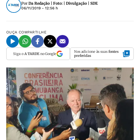
Por
Da Redação | Foto: | Divulgação | SDE
06/11/2019 - 12:56 h
OUÇA
COMPARTILHE
Nos adicione às suas
fontes
Siga o
A TARDE
no Google
preferidas