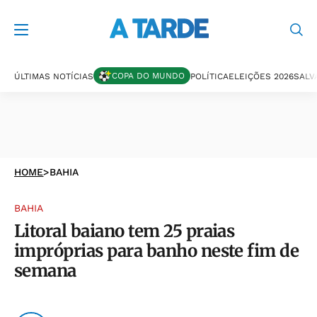
COPA DO MUNDO
ÚLTIMAS NOTÍCIAS
POLÍTICA
ELEIÇÕES 2026
SALV
HOME
>
BAHIA
BAHIA
Litoral baiano tem 25 praias
impróprias para banho neste fim de
semana