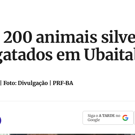
 200 animais silve
gatados em Ubait
| Foto: Divulgação | PRF-BA
Siga o
A TARDE
no
Google