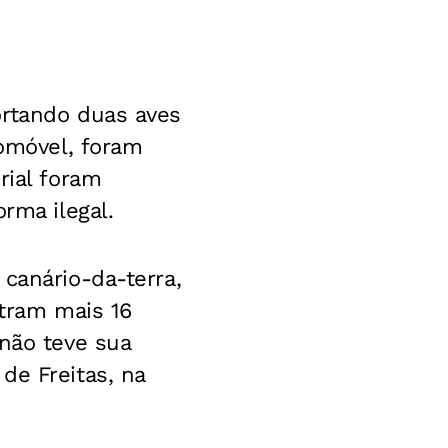
ortando duas aves
tomóvel, foram
rial foram
rma ilegal.
canário-da-terra,
atram mais 16
 não teve sua
de Freitas, na