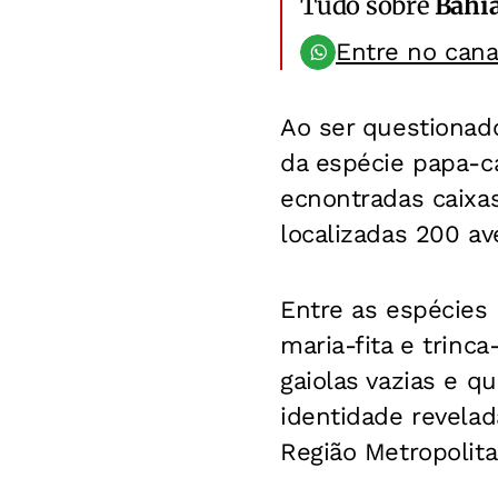
Tudo sobre
Bahi
Entre no can
Ao ser questionad
da espécie papa-ca
ecnontradas caixas
localizadas 200 av
Entre as espécies 
maria-fita e trinc
gaiolas vazias e q
identidade revelad
Região Metropolita