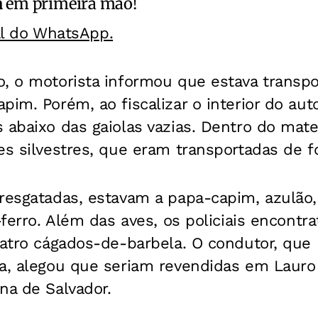
a
em primeira mão!
al do WhatsApp.
o, o motorista informou que estava transp
pim. Porém, ao fiscalizar o interior do au
 abaixo das gaiolas vazias. Dentro do mate
es silvestres, que eram transportadas de fo
resgatadas, estavam a papa-capim, azulão, 
a-ferro. Além das aves, os policiais encontr
uatro cágados-de-barbela. O condutor, que
a, alegou que seriam revendidas em Lauro 
na de Salvador.