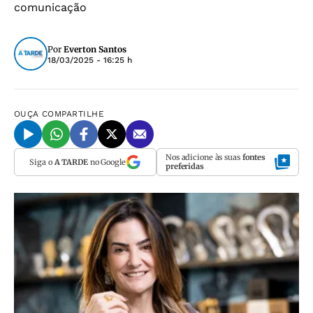
comunicação
Por
Everton Santos
18/03/2025 - 16:25 h
OUÇA
COMPARTILHE
Nos adicione às suas
fontes
Siga o
A TARDE
no Google
preferidas