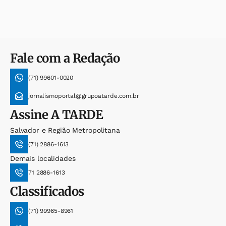
Fale com a Redação
(71) 99601-0020
jornalismoportal@grupoatarde.com.br
Assine
A TARDE
Salvador e Região Metropolitana
(71) 2886-1613
Demais localidades
71 2886-1613
Classificados
(71) 99965-8961