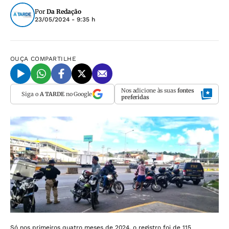
Por
Da Redação
23/05/2024 - 9:35 h
OUÇA
COMPARTILHE
Nos adicione às suas
fontes
Siga o
A TARDE
no Google
preferidas
Só nos primeiros quatro meses de 2024, o registro foi de 115