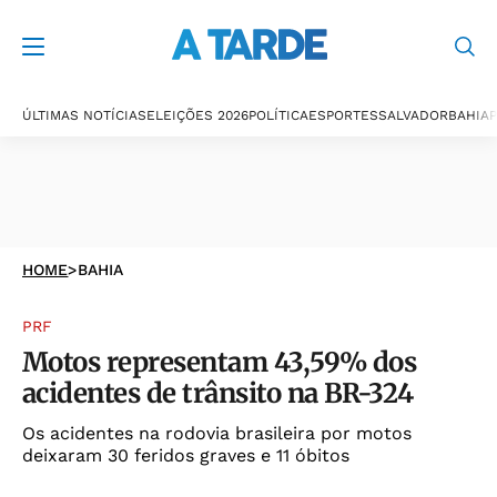
ÚLTIMAS NOTÍCIAS
ELEIÇÕES 2026
POLÍTICA
ESPORTES
SALVADOR
BAHIA
P
HOME
>
BAHIA
PRF
Motos representam 43,59% dos
acidentes de trânsito na BR-324
Os acidentes na rodovia brasileira por motos
deixaram 30 feridos graves e 11 óbitos