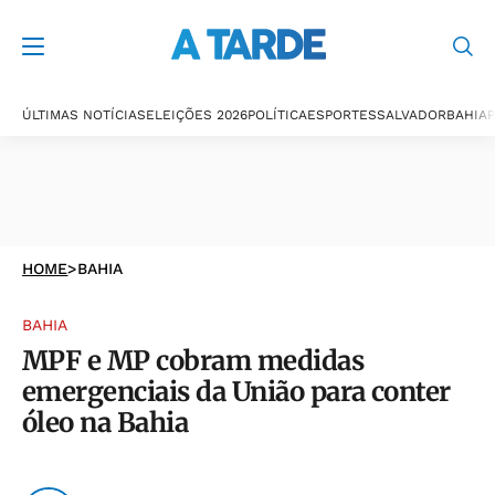
ÚLTIMAS NOTÍCIAS
ELEIÇÕES 2026
POLÍTICA
ESPORTES
SALVADOR
BAHIA
P
HOME
>
BAHIA
BAHIA
MPF e MP cobram medidas
emergenciais da União para conter
óleo na Bahia