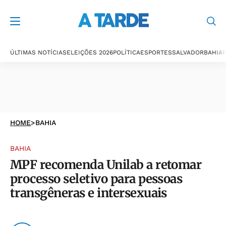
ÚLTIMAS NOTÍCIAS
ELEIÇÕES 2026
POLÍTICA
ESPORTES
SALVADOR
BAHIA
P
HOME
>
BAHIA
BAHIA
MPF recomenda Unilab a retomar
processo seletivo para pessoas
transgêneras e intersexuais