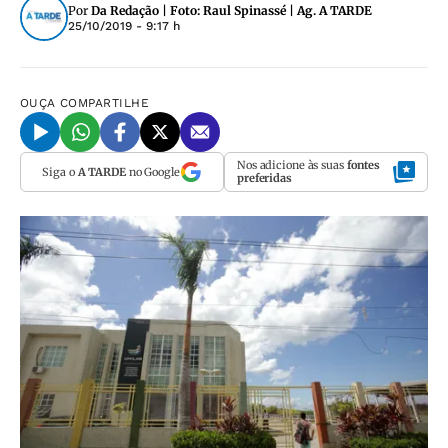
Por
Da Redação | Foto: Raul Spinassé | Ag. A TARDE
25/10/2019 - 9:17 h
OUÇA
COMPARTILHE
Nos adicione às suas
fontes
Siga o
A TARDE
no Google
preferidas