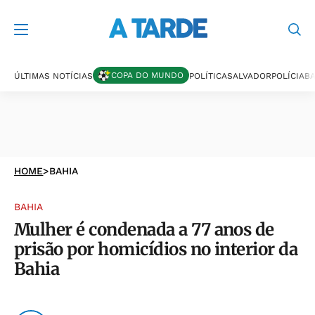
COPA DO MUNDO
ÚLTIMAS NOTÍCIAS
POLÍTICA
SALVADOR
POLÍCIA
BA
HOME
>
BAHIA
BAHIA
Mulher é condenada a 77 anos de
prisão por homicídios no interior da
Bahia