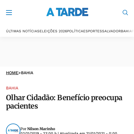
ÚLTIMAS NOTÍCIAS
ELEIÇÕES 2026
POLÍTICA
ESPORTES
SALVADOR
BAHIA
P
HOME
>
BAHIA
BAHIA
Olhar Cidadão: Benefício preocupa
pacientes
Por
Nilson Marinho
02/11/2019 - 23:00 h
| Atualizada em
21/01/2021 - 0:00