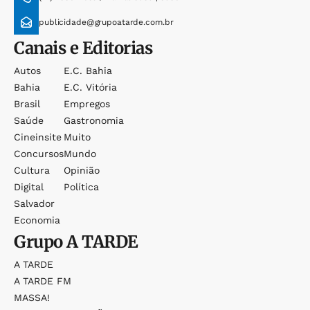
publicidade@grupoatarde.com.br
Canais e Editorias
Autos
E.c. Bahia
Bahia
E.c. Vitória
Brasil
Empregos
Saúde
Gastronomia
Cineinsite
Muito
Concursos
Mundo
Cultura
Opinião
Digital
Política
Salvador
Economia
Grupo
A TARDE
A TARDE
A TARDE FM
MASSA!