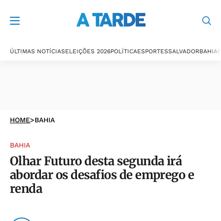
ÚLTIMAS NOTÍCIAS
ELEIÇÕES 2026
POLÍTICA
ESPORTES
SALVADOR
BAHIA
P
HOME
>
BAHIA
BAHIA
Olhar Futuro desta segunda irá
abordar os desafios de emprego e
renda