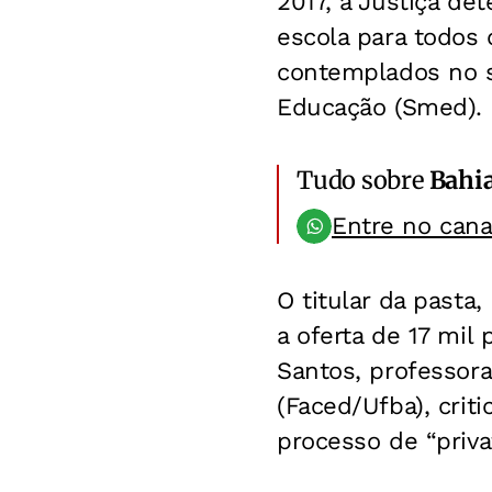
2017, a Justiça de
escola para todos 
contemplados no so
Educação (Smed).
Tudo sobre
Bahi
Entre no can
O titular da pasta,
a oferta de 17 mil
Santos, professor
(Faced/Ufba), crit
processo de “privat