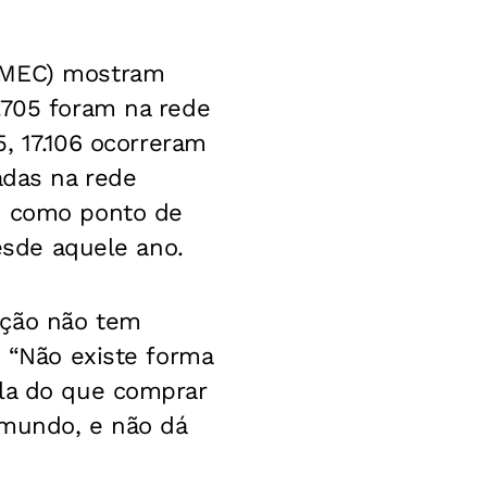
 (MEC) mostram
.705 foram na rede
5, 17.106 ocorreram
adas na rede
08 como ponto de
desde aquele ano.
ação não tem
. “Não existe forma
ola do que comprar
 mundo, e não dá