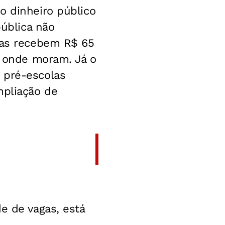
o dinheiro público
pública não
lias recebem R$ 65
s onde moram. Já o
 pré-escolas
mpliação de
e de vagas, está