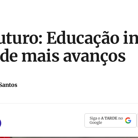
uturo: Educação in
 de mais avanços
Santos
Siga o
A TARDE
no
Google