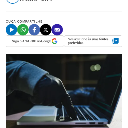
OUÇA
COMPARTILHE
Nos adicione às suas
fontes
Siga o
A TARDE
no Google
preferidas