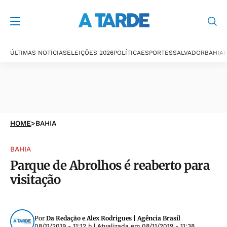
ÚLTIMAS NOTÍCIAS
ELEIÇÕES 2026
POLÍTICA
ESPORTES
SALVADOR
BAHIA
P
HOME
>
BAHIA
BAHIA
Parque de Abrolhos é reaberto para
visitação
Por
Da Redação e Alex Rodrigues | Agência Brasil
08/11/2019 - 11:12 h
| Atualizada em
08/11/2019 - 11:38