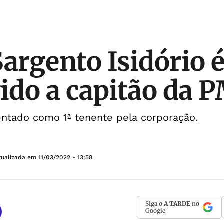
Sargento Isidório 
do a capitão da 
sentado como 1ª tenente pela corporação.
tualizada em
11/03/2022 - 13:58
Siga o
A TARDE
no
Google