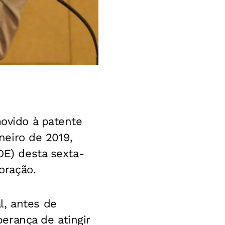
movido à patente
aneiro de 2019,
OE) desta sexta-
oração.
l, antes de
erança de atingir