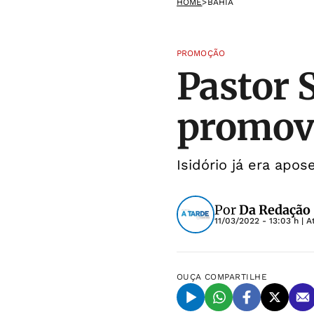
HOME
>
BAHIA
PROMOÇÃO
Pastor 
promovi
Isidório já era apo
Por
Da Redação
11/03/2022 - 13:03 h
| A
OUÇA
COMPARTILHE