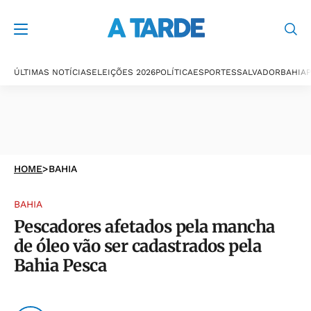
ÚLTIMAS NOTÍCIAS
ELEIÇÕES 2026
POLÍTICA
ESPORTES
SALVADOR
BAHIA
P
HOME
>
BAHIA
BAHIA
Pescadores afetados pela mancha
de óleo vão ser cadastrados pela
Bahia Pesca