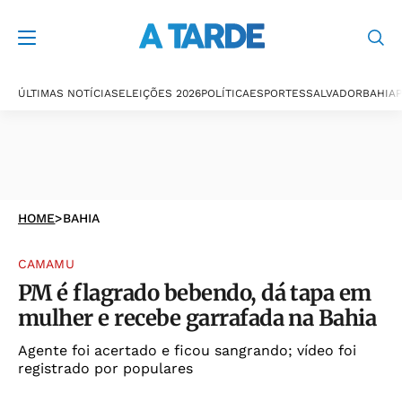
ÚLTIMAS NOTÍCIAS
ELEIÇÕES 2026
POLÍTICA
ESPORTES
SALVADOR
BAHIA
P
HOME
>
BAHIA
CAMAMU
PM é flagrado bebendo, dá tapa em
mulher e recebe garrafada na Bahia
Agente foi acertado e ficou sangrando; vídeo foi
registrado por populares