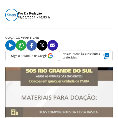
Por
Da Redação
19/05/2024 - 16:53 h
OUÇA
COMPARTILHE
Nos adicione às suas
fontes
Siga o
A TARDE
no Google
preferidas