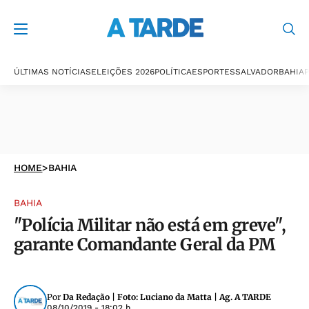
ÚLTIMAS NOTÍCIAS
ELEIÇÕES 2026
POLÍTICA
ESPORTES
SALVADOR
BAHIA
P
HOME
>
BAHIA
BAHIA
"Polícia Militar não está em greve",
garante Comandante Geral da PM
Por
Da Redação | Foto: Luciano da Matta | Ag. A TARDE
08/10/2019 - 18:02 h