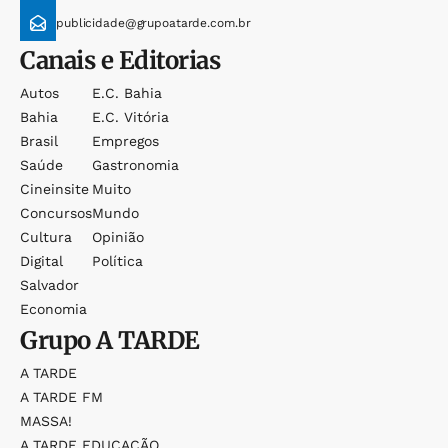
publicidade@grupoatarde.com.br
Canais e Editorias
Autos
E.c. Bahia
Bahia
E.c. Vitória
Brasil
Empregos
Saúde
Gastronomia
Cineinsite
Muito
Concursos
Mundo
Cultura
Opinião
Digital
Política
Salvador
Economia
Grupo
A TARDE
A TARDE
A TARDE FM
MASSA!
A TARDE EDUCAÇÃO