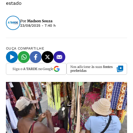
estado
Por
Madson Souza
23/08/2025 - 7:40 h
OUÇA
COMPARTILHE
Nos adicione às suas
fontes
Siga o
A TARDE
no Google
preferidas