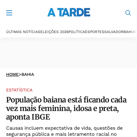
ÚLTIMAS NOTÍCIAS
ELEIÇÕES 2026
POLÍTICA
ESPORTES
SALVADOR
BAHIA
P
HOME
>
BAHIA
ESTATÍSTICA
População baiana está ficando cada
vez mais feminina, idosa e preta,
aponta IBGE
Causas incluem expectativa de vida, questões de
segurança pública e mais letramento racial no