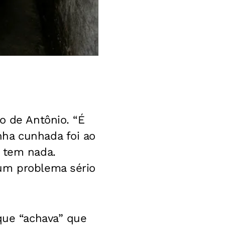
o de Antônio. “É
nha cunhada foi ao
o tem nada.
 um problema sério
 que “achava” que