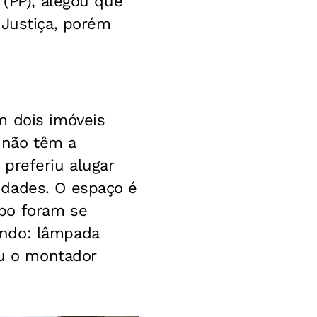
 (PP), alegou que
 Justiça, porém
m dois imóveis
 não têm a
preferiu alugar
idades. O espaço é
po foram se
ando: lâmpada
ou o montador