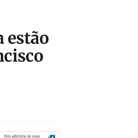
a estão
ncisco
Nos adicione às suas