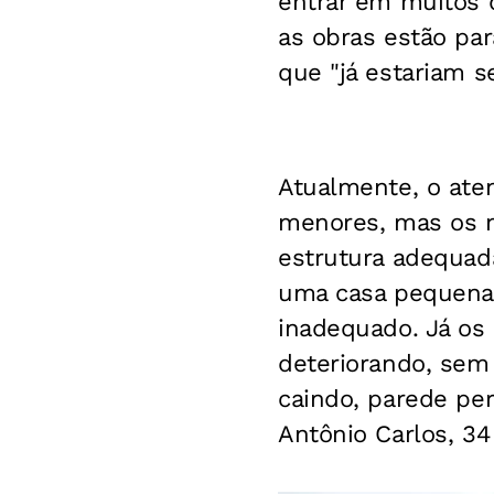
entrar em muitos d
as obras estão par
que "já estariam s
Atualmente, o ate
menores, mas os 
estrutura adequada
uma casa pequena.
inadequado. Já os
deteriorando, sem
caindo, parede per
Antônio Carlos, 3