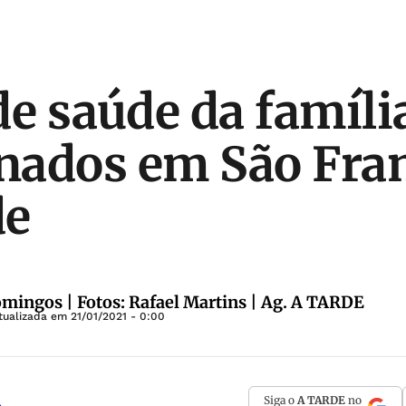
de saúde da famíli
nados em São Fra
de
omingos | Fotos: Rafael Martins | Ag. A TARDE
Atualizada em
21/01/2021 - 0:00
Siga o
A TARDE
no