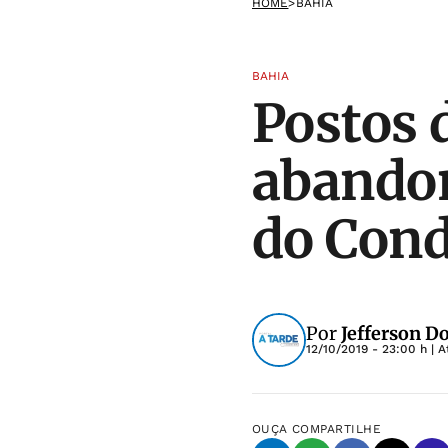
HOME
>
BAHIA
BAHIA
Postos 
abando
do Con
Por
Jefferson D
12/10/2019 - 23:00 h
| 
OUÇA
COMPARTILHE