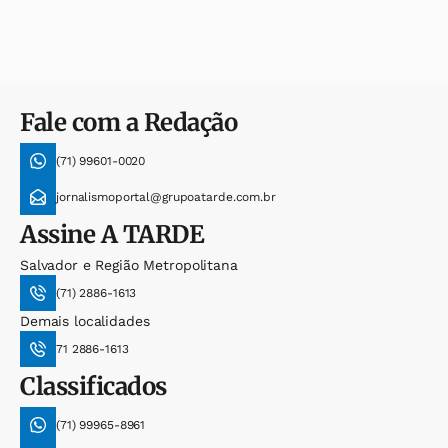
Fale com a Redação
(71) 99601-0020
jornalismoportal@grupoatarde.com.br
Assine
A TARDE
Salvador e Região Metropolitana
(71) 2886-1613
Demais localidades
71 2886-1613
Classificados
(71) 99965-8961