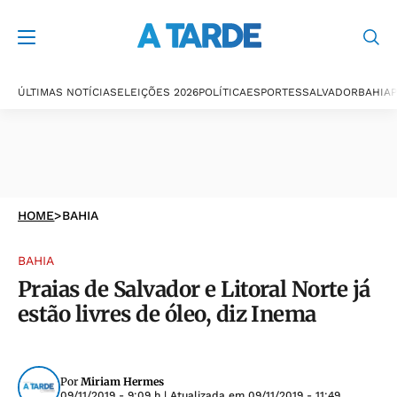
ÚLTIMAS NOTÍCIAS
ELEIÇÕES 2026
POLÍTICA
ESPORTES
SALVADOR
BAHIA
P
HOME
>
BAHIA
BAHIA
Praias de Salvador e Litoral Norte já
estão livres de óleo, diz Inema
Por
Miriam Hermes
09/11/2019 - 9:09 h
| Atualizada em
09/11/2019 - 11:49