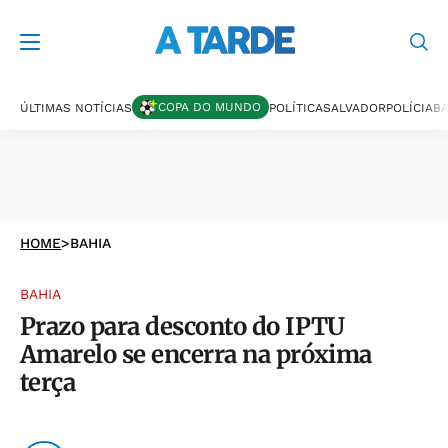
COPA DO MUNDO
ÚLTIMAS NOTÍCIAS
POLÍTICA
SALVADOR
POLÍCIA
BA
HOME
>
BAHIA
BAHIA
Prazo para desconto do IPTU
Amarelo se encerra na próxima
terça