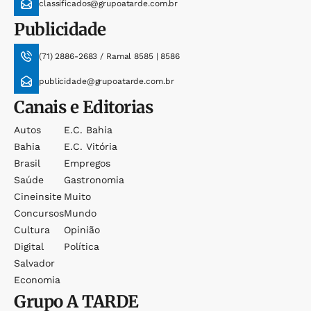
classificados@grupoatarde.com.br
Publicidade
(71) 2886-2683 / Ramal 8585 | 8586
publicidade@grupoatarde.com.br
Canais e Editorias
Autos
E.c. Bahia
Bahia
E.c. Vitória
Brasil
Empregos
Saúde
Gastronomia
Cineinsite
Muito
Concursos
Mundo
Cultura
Opinião
Digital
Política
Salvador
Economia
Grupo
A TARDE