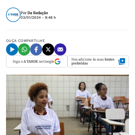
Por
Da Redação
03/01/2024 - 9:48 h
OUÇA
COMPARTILHE
Nos adicione às suas
fontes
Siga o
A TARDE
no Google
preferidas