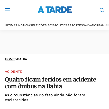
ÚLTIMAS NOTÍCIAS
ELEIÇÕES 2026
POLÍTICA
ESPORTES
SALVADOR
BAHIA
P
HOME
>
BAHIA
ACIDENTE
Quatro ficam feridos em acidente
com ônibus na Bahia
as circunstâncias do fato ainda não foram
esclarecidas