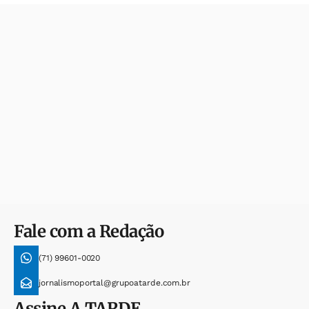
Fale com a Redação
(71) 99601-0020
jornalismoportal@grupoatarde.com.br
Assine
A TARDE