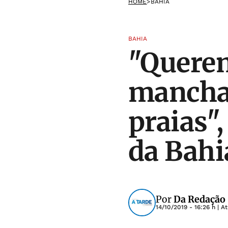
HOME
>
BAHIA
BAHIA
"Querem
manchas
praias"
da Bahi
Por
Da Redação 
14/10/2019 - 16:26 h
| A