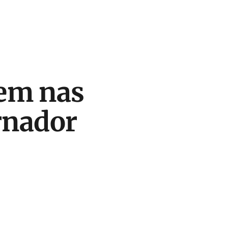
em nas
rnador