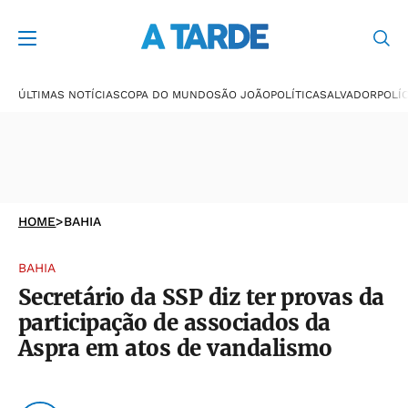
ÚLTIMAS NOTÍCIAS
COPA DO MUNDO
SÃO JOÃO
POLÍTICA
SALVADOR
POLÍC
HOME
>
BAHIA
BAHIA
Secretário da SSP diz ter provas da
participação de associados da
Aspra em atos de vandalismo