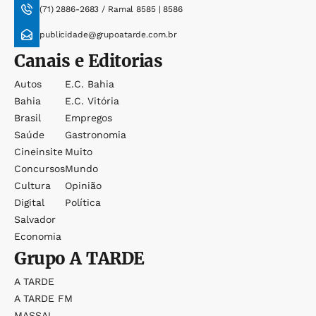
(71) 2886-2683 / Ramal 8585 | 8586
publicidade@grupoatarde.com.br
Canais e Editorias
Autos
E.c. Bahia
Bahia
E.c. Vitória
Brasil
Empregos
Saúde
Gastronomia
Cineinsite
Muito
Concursos
Mundo
Cultura
Opinião
Digital
Política
Salvador
Economia
Grupo
A TARDE
A TARDE
A TARDE FM
MASSA!