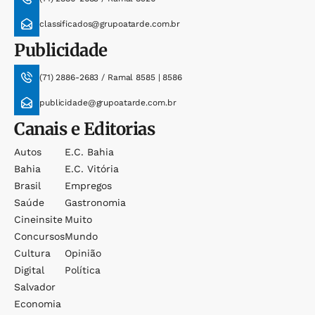
classificados@grupoatarde.com.br
Publicidade
(71) 2886-2683 / Ramal 8585 | 8586
publicidade@grupoatarde.com.br
Canais e Editorias
Autos
E.c. Bahia
Bahia
E.c. Vitória
Brasil
Empregos
Saúde
Gastronomia
Cineinsite
Muito
Concursos
Mundo
Cultura
Opinião
Digital
Política
Salvador
Economia