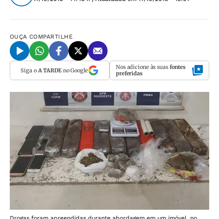
OUÇA
COMPARTILHE
Nos adicione às suas
fontes
Siga o
A TARDE
no Google
preferidas
Drogas foram apreendidas durante abordagem em um imóvel, no