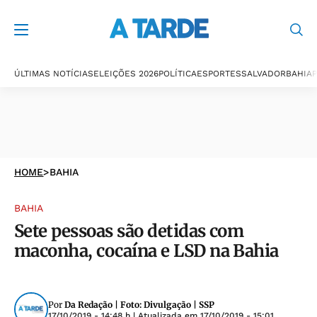
ÚLTIMAS NOTÍCIAS
ELEIÇÕES 2026
POLÍTICA
ESPORTES
SALVADOR
BAHIA
P
HOME
>
BAHIA
BAHIA
Sete pessoas são detidas com
maconha, cocaína e LSD na Bahia
Por
Da Redação | Foto: Divulgação | SSP
17/10/2019 - 14:48 h
| Atualizada em
17/10/2019 - 15:01