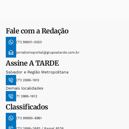
Fale com a Redação
(71) 99601-0020
jornalismoportal@grupoatarde.com.br
Assine
A TARDE
Salvador e Região Metropolitana
(71) 2886-1613
Demais localidades
71 2886-1613
Classificados
(71) 99965-8961
(71) 2886-2683 / Ramal 8526