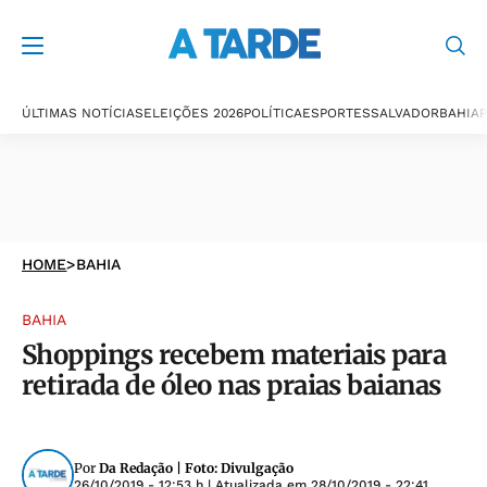
ÚLTIMAS NOTÍCIAS
ELEIÇÕES 2026
POLÍTICA
ESPORTES
SALVADOR
BAHIA
P
HOME
>
BAHIA
BAHIA
Shoppings recebem materiais para
retirada de óleo nas praias baianas
Por
Da Redação | Foto: Divulgação
26/10/2019 - 12:53 h
| Atualizada em
28/10/2019 - 22:41