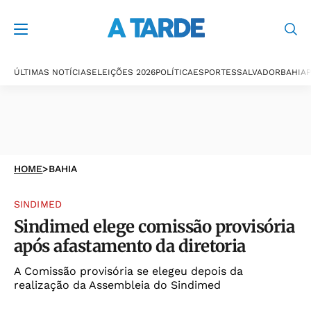
ÚLTIMAS NOTÍCIAS
ELEIÇÕES 2026
POLÍTICA
ESPORTES
SALVADOR
BAHIA
P
HOME
>
BAHIA
SINDIMED
Sindimed elege comissão provisória
após afastamento da diretoria
A Comissão provisória se elegeu depois da
realização da Assembleia do Sindimed