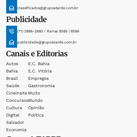
classificados@grupoatarde.com.br
Publicidade
(71) 2886-2683 / Ramal 8585 | 8586
publicidade@grupoatarde.com.br
Canais e Editorias
Autos
E.c. Bahia
Bahia
E.c. Vitória
Brasil
Empregos
Saúde
Gastronomia
Cineinsite
Muito
Concursos
Mundo
Cultura
Opinião
Digital
Política
Salvador
Economia