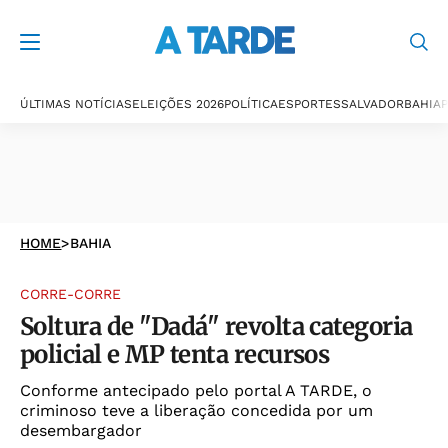
ÚLTIMAS NOTÍCIAS
ELEIÇÕES 2026
POLÍTICA
ESPORTES
SALVADOR
BAHIA
P
HOME
>
BAHIA
CORRE-CORRE
Soltura de "Dadá" revolta categoria
policial e MP tenta recursos
Conforme antecipado pelo portal A TARDE, o
criminoso teve a liberação concedida por um
desembargador