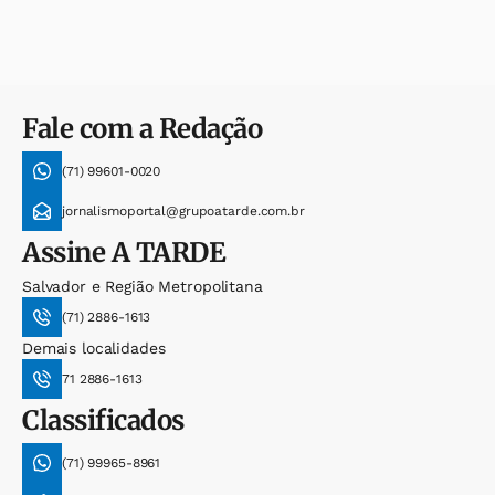
Fale com a Redação
(71) 99601-0020
jornalismoportal@grupoatarde.com.br
Assine
A TARDE
Salvador e Região Metropolitana
(71) 2886-1613
Demais localidades
71 2886-1613
Classificados
(71) 99965-8961