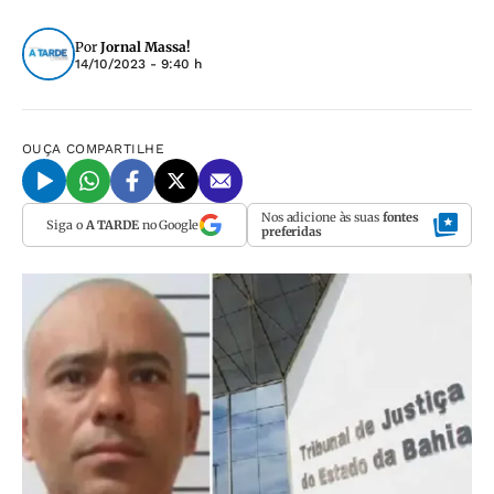
Por
Jornal Massa!
14/10/2023 - 9:40 h
OUÇA
COMPARTILHE
Nos adicione às suas
fontes
Siga o
A TARDE
no Google
preferidas