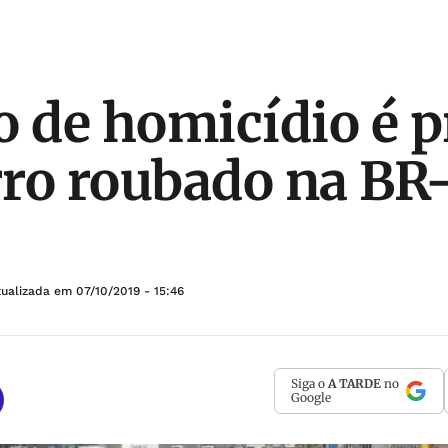
o de homicídio é p
ro roubado na BR
tualizada em
07/10/2019 - 15:46
Siga o
A TARDE
no
Google