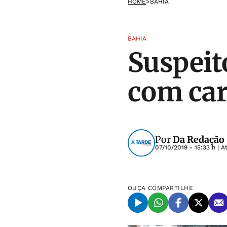
HOME
>
BAHIA
BAHIA
Suspeit
com car
Por
Da Redação
07/10/2019 - 15:33 h
| A
OUÇA
COMPARTILHE