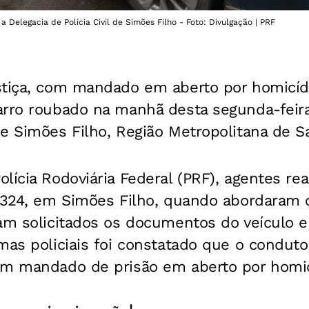
 Delegacia de Polícia Civil de Simões Filho - Foto: Divulgação | PRF
stiça, com mandado em aberto por homicídi
arro roubado na manhã desta segunda-feira,
e Simões Filho, Região Metropolitana de S
lícia Rodoviária Federal (PRF), agentes r
R 324, em Simões Filho, quando abordaram 
ram solicitados os documentos do veículo 
emas policiais foi constatado que o condu
um mandado de prisão em aberto por homic