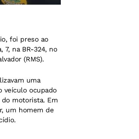
o, foi preso ao
 7, na BR-324, no
alvador (RMS).
ealizavam uma
o veículo ocupado
e do motorista. Em
tor, um homem de
ídio.