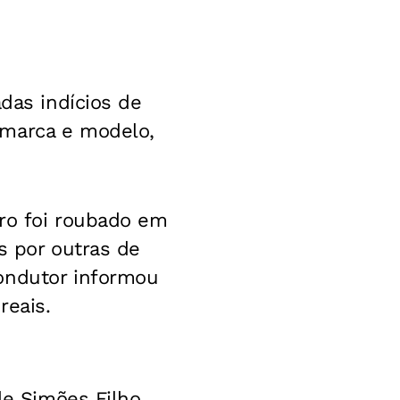
adas indícios de
 marca e modelo,
rro foi roubado em
s por outras de
ondutor informou
reais.
de Simões Filho,