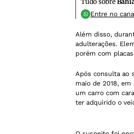
Tudo sobre
Bahi
Entre no can
Além disso, durant
adulterações. Ele
porém com placas 
Após consulta ao 
maio de 2018, em S
um carro com cara
ter adquirido o ve
O suspeito foi enc