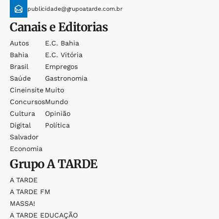
publicidade@grupoatarde.com.br
Canais e Editorias
Autos
E.c. Bahia
Bahia
E.c. Vitória
Brasil
Empregos
Saúde
Gastronomia
Cineinsite
Muito
Concursos
Mundo
Cultura
Opinião
Digital
Política
Salvador
Economia
Grupo
A TARDE
A TARDE
A TARDE FM
MASSA!
A TARDE EDUCAÇÃO