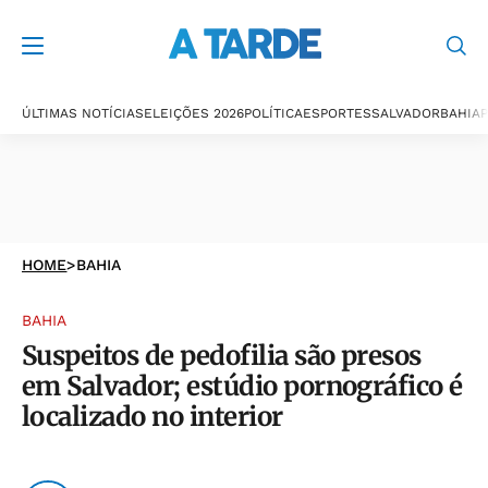
ÚLTIMAS NOTÍCIAS
ELEIÇÕES 2026
POLÍTICA
ESPORTES
SALVADOR
BAHIA
P
HOME
>
BAHIA
BAHIA
Suspeitos de pedofilia são presos
em Salvador; estúdio pornográfico é
localizado no interior