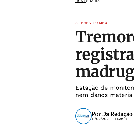
HOME
>
BAHIA
A TERRA TREMEU
Tremore
registr
madrug
Estação de monitor
nem danos materiai
Por
Da Redação
11/02/2024 - 11:36 h