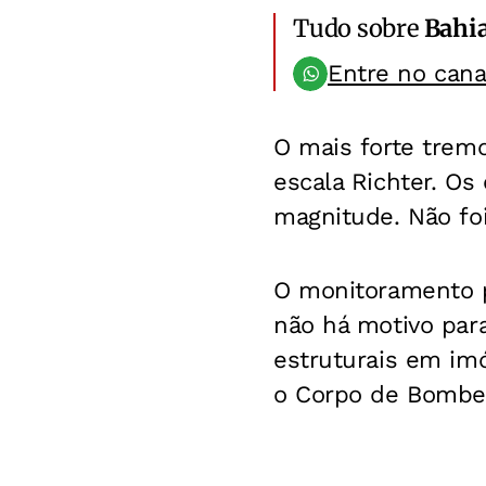
Tudo sobre
Bahi
Entre no can
O mais forte tremo
escala Richter. Os
magnitude. Não fo
O monitoramento p
não há motivo par
estruturais em imó
o Corpo de Bombei