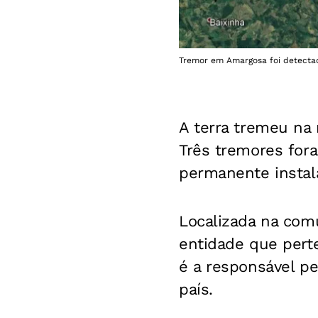
Tremor em Amargosa foi detectad
A terra tremeu na
Três tremores for
permanente instala
Localizada na comu
entidade que pert
é a responsável p
país.