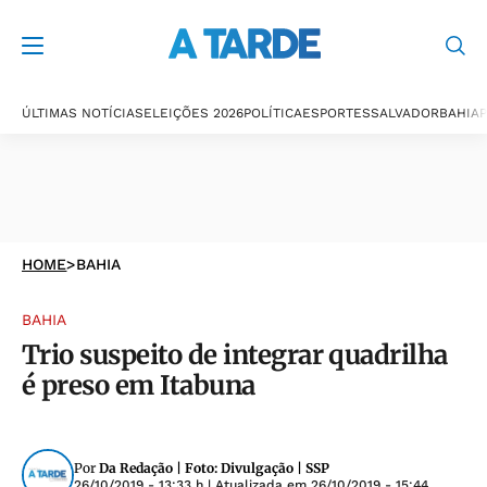
ÚLTIMAS NOTÍCIAS
ELEIÇÕES 2026
POLÍTICA
ESPORTES
SALVADOR
BAHIA
P
HOME
>
BAHIA
BAHIA
Trio suspeito de integrar quadrilha
é preso em Itabuna
Por
Da Redação | Foto: Divulgação | SSP
26/10/2019 - 13:33 h
| Atualizada em
26/10/2019 - 15:44