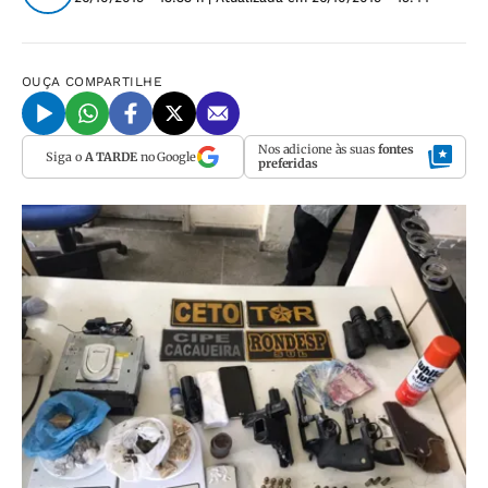
OUÇA
COMPARTILHE
Nos adicione às suas
fontes
Siga o
A TARDE
no Google
preferidas