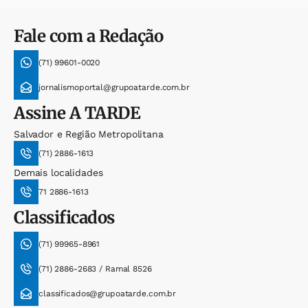
Fale com a Redação
(71) 99601-0020
jornalismoportal@grupoatarde.com.br
Assine
A TARDE
Salvador e Região Metropolitana
(71) 2886-1613
Demais localidades
71 2886-1613
Classificados
(71) 99965-8961
(71) 2886-2683 / Ramal 8526
classificados@grupoatarde.com.br