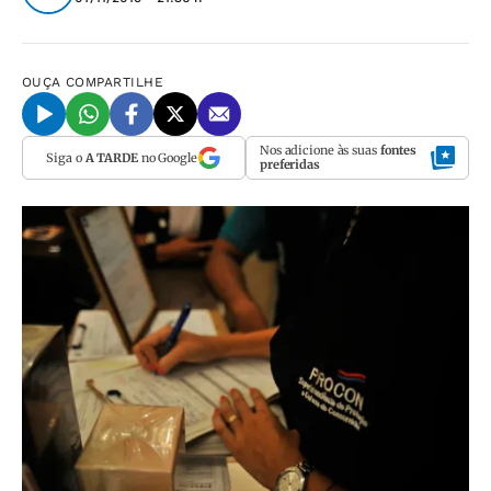
OUÇA
COMPARTILHE
Nos adicione às suas
fontes
Siga o
A TARDE
no Google
preferidas