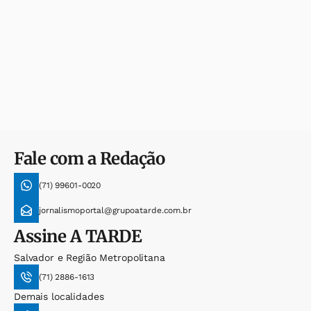
Fale com a Redação
(71) 99601-0020
jornalismoportal@grupoatarde.com.br
Assine
A TARDE
Salvador e Região Metropolitana
(71) 2886-1613
Demais localidades