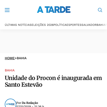
ÚLTIMAS NOTÍCIAS
ELEIÇÕES 2026
POLÍTICA
ESPORTES
SALVADOR
BAHIA
P
HOME
>
BAHIA
BAHIA
Unidade do Procon é inaugurada em
Santo Estevão
Por
Da Redação
07/11/2019 - 21:36 h