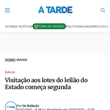
COPA DO MUNDO
ÚLTIMAS NOTÍCIAS
POLÍTICA
SALVADOR
POLÍCIA
BA
HOME
>
BAHIA
BAHIA
Visitação aos lotes do leilão do
Estado começa segunda
Por
Da Redação
01/12/2012 - 8:36 h
| Atualizada em
22/01/2021 - 0:00