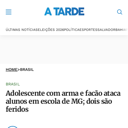
ÚLTIMAS NOTÍCIAS
ELEIÇÕES 2026
POLÍTICA
ESPORTES
SALVADOR
BAHIA
P
HOME
>
BRASIL
BRASIL
Adolescente com arma e facão ataca
alunos em escola de MG; dois são
feridos