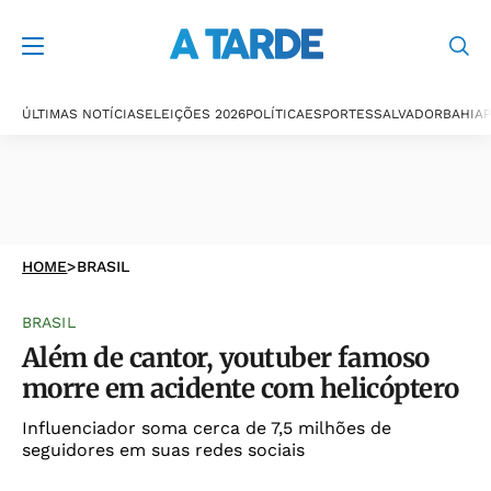
ÚLTIMAS NOTÍCIAS
ELEIÇÕES 2026
POLÍTICA
ESPORTES
SALVADOR
BAHIA
P
HOME
>
BRASIL
BRASIL
Além de cantor, youtuber famoso
morre em acidente com helicóptero
Influenciador soma cerca de 7,5 milhões de
seguidores em suas redes sociais