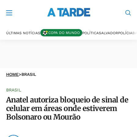
COPA DO MUNDO
ÚLTIMAS NOTÍCIAS
POLÍTICA
SALVADOR
POLÍCIA
BA
HOME
>
BRASIL
BRASIL
Anatel autoriza bloqueio de sinal de
celular em áreas onde estiverem
Bolsonaro ou Mourão