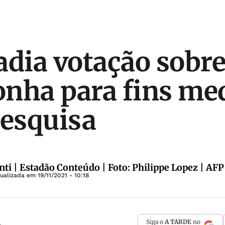
adia votação sobre
nha para fins med
pesquisa
nti | Estadão Conteúdo | Foto: Philippe Lopez | AFP
tualizada em
19/11/2021 - 10:18
Siga o
A TARDE
no