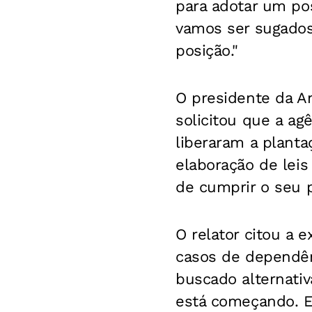
para adotar um p
vamos ser sugados 
posição."
O presidente da A
solicitou que a ag
liberaram a planta
elaboração de leis
de cumprir o seu 
O relator citou a 
casos de dependên
buscado alternati
está começando. E