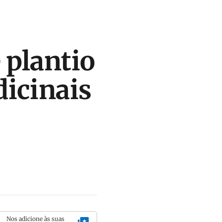
 plantio
icinais
Nos adicione às suas