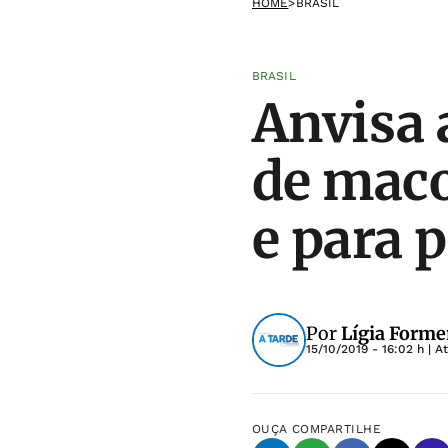
HOME
>
BRASIL
BRASIL
Anvisa 
de maco
e para 
Por
Lígia Forme
15/10/2019 - 16:02 h
| A
OUÇA
COMPARTILHE