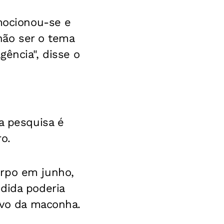
emocionou-se e
 não ser o tema
ência", disse o
a pesquisa é
o.
orpo em junho,
dida poderia
ivo da maconha.