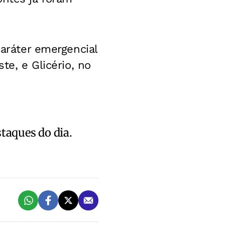
caráter emergencial
te, e Glicério, no
staques do dia.