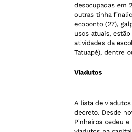
desocupadas em 20
outras tinha final
ecoponto (27), gal
usos atuais, estão
atividades da esc
Tatuapé), dentre o
Viadutos
A lista de viaduto
decreto. Desde no
Pinheiros cedeu e p
viadutos na capita