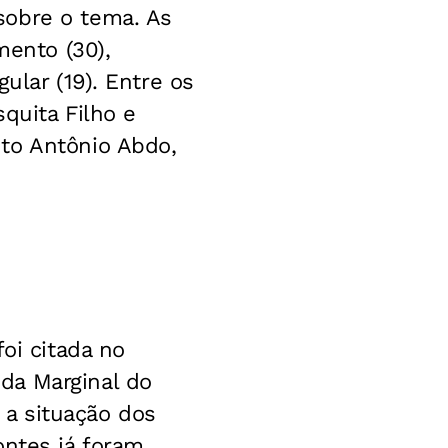
sobre o tema. As
mento (30),
ular (19). Entre os
squita Filho e
to Antônio Abdo,
oi citada no
da Marginal do
a a situação dos
ontes já foram