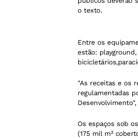
públicos deverão s
o texto.
Entre os equipame
estão: playground,
bicicletários,parac
"As receitas e os
regulamentadas po
Desenvolvimento", 
Os espaços sob os
(175 mil m² cobert