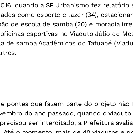
16, quando a SP Urbanismo fez relatório 
idades como esporte e lazer (34), estaciona
pão de escola de samba (20) e moradia irreg
 oficinas esportivas no Viaduto Júlio de Me
ola de samba Acadêmicos do Tatuapé (Viadu
utros.
s e pontes que fazem parte do projeto não f
vembro do ano passado, quando o viaduto 
recisou ser interditado, a Prefeitura avali
l. Até o momento, mais de 40 viadutos e p