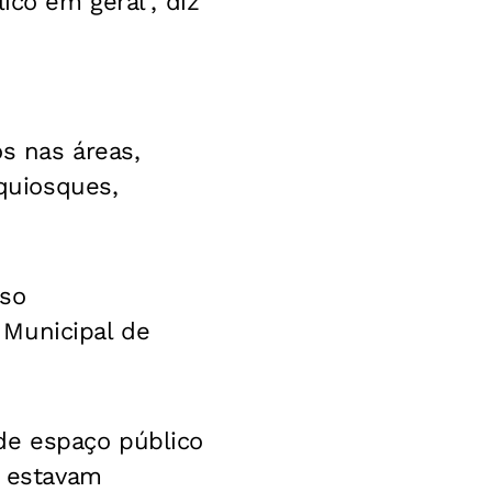
ico em geral", diz
s nas áreas,
 quiosques,
uso
 Municipal de
de espaço público
1 estavam