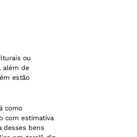
lturais ou
r, além de
bém estão
rá como
ão com estimativa
ea desses bens