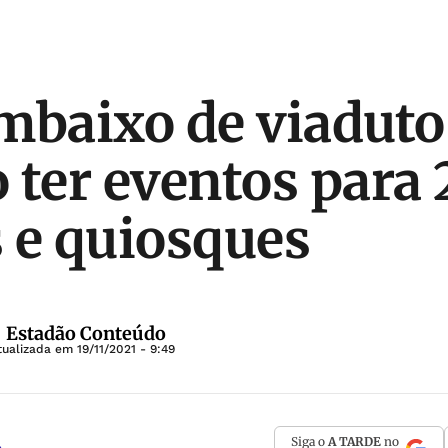
mbaixo de viaduto
 ter eventos para 
 e quiosques
 | Estadão Conteúdo
tualizada em
19/11/2021 - 9:49
Siga o
A TARDE
no