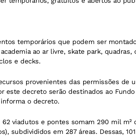
er temporários, gratuitos e abertos ao públ
ntos temporários que podem ser montado
 academia ao ar livre, skate park, quadras,
iclos e decks.
 recursos provenientes das permissões de 
r este decreto serão destinados ao Fundo
informa o decreto.
 62 viadutos e pontes somam 290 mil m² 
os), subdivididos em 287 áreas. Dessas, 10