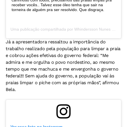
carinhoso com todos, precisamos das praias limpas pra
receber vocês.. Talvez esse óleo tenha que sair na
torneira de alguém pra ser resolvido. Que disgraça.
Uma publicação compartilhada por
Whindersson Nunes
(@whinderssonnunes) em
Já a apresentadora ressaltou a importância do
trabalho realizado pela população para limpar a praia
e cobrou ações efetivas do governo federal: “Me
admira e me orgulha o povo nordestino, ao mesmo
tempo que me machuca e me envergonha o governo
federal!!! Sem ajuda do governo, a população vai às
praias limpar o piche com as próprias mãos”, afirmou
Bela.
Ver essa foto no Instagram