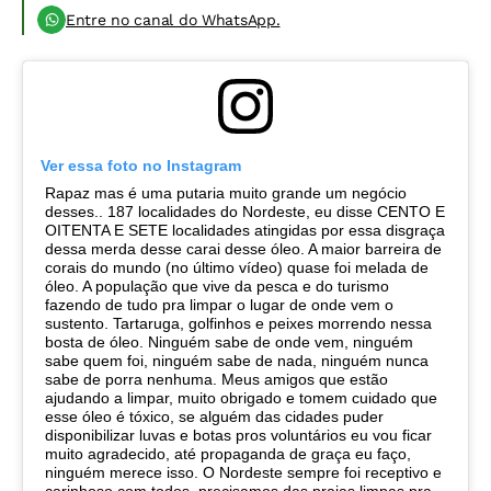
Entre no canal do WhatsApp.
Ver essa foto no Instagram
Rapaz mas é uma putaria muito grande um negócio
desses.. 187 localidades do Nordeste, eu disse CENTO E
OITENTA E SETE localidades atingidas por essa disgraça
dessa merda desse carai desse óleo. A maior barreira de
corais do mundo (no último vídeo) quase foi melada de
óleo. A população que vive da pesca e do turismo
fazendo de tudo pra limpar o lugar de onde vem o
sustento. Tartaruga, golfinhos e peixes morrendo nessa
bosta de óleo. Ninguém sabe de onde vem, ninguém
sabe quem foi, ninguém sabe de nada, ninguém nunca
sabe de porra nenhuma. Meus amigos que estão
ajudando a limpar, muito obrigado e tomem cuidado que
esse óleo é tóxico, se alguém das cidades puder
disponibilizar luvas e botas pros voluntários eu vou ficar
muito agradecido, até propaganda de graça eu faço,
ninguém merece isso. O Nordeste sempre foi receptivo e