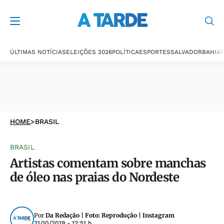
ÚLTIMAS NOTÍCIAS
ELEIÇÕES 2026
POLÍTICA
ESPORTES
SALVADOR
BAHIA
P
HOME
>
BRASIL
BRASIL
Artistas comentam sobre manchas
de óleo nas praias do Nordeste
Por
Da Redação | Foto: Reprodução | Instagram
21/10/2019 - 12:51 h