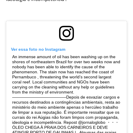
Ver essa foto no Instagram
An immense amount of oil has been washing up on the
shores of northeastern Brazil for over two weeks now and
nobody has been able to identify the cause of the
phenomenon. The stain now has reached the coast of
Pernambuco , threatening the world’s second largest
coral reef. Local communities and NGOs have been
carrying on the cleaning without any help or guidelines
from the ministry of environment.
—————————————Depois de esvaziar cargos e
recursos destinados a contingências ambientais, resta ao
ministério do meio ambiente apenas o hercúleo trabalho
de limpar a sua reputação. É importante ressaltar que os
currais do rei Aúgias não foram limpos com propaganda,
ideologia e incompetência. Repost @jornaloglobo ・・・
ÓLEO CHEGA À PRAIA DOS CARNEIROS E DEVE
ATINGIR PORTO DE GALINHAS | . Algumas das praias