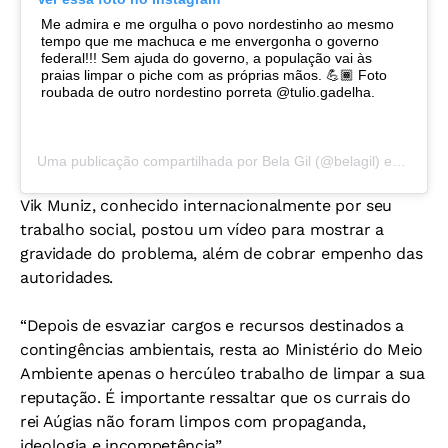
Me admira e me orgulha o povo nordestinho ao mesmo
tempo que me machuca e me envergonha o governo
federal!!! Sem ajuda do governo, a população vai às
praias limpar o piche com as próprias mãos. 💪🏾 Foto
roubada de outro nordestino porreta @tulio.gadelha.
Uma publicação compartilhada por
Bela Gil
(@belagil) em
19 de
Vik Muniz, conhecido internacionalmente por seu
trabalho social, postou um vídeo para mostrar a
gravidade do problema, além de cobrar empenho das
autoridades.
“Depois de esvaziar cargos e recursos destinados a
contingências ambientais, resta ao Ministério do Meio
Ambiente apenas o hercúleo trabalho de limpar a sua
reputação. É importante ressaltar que os currais do
rei Aúgias não foram limpos com propaganda,
ideologia e incompetência”.