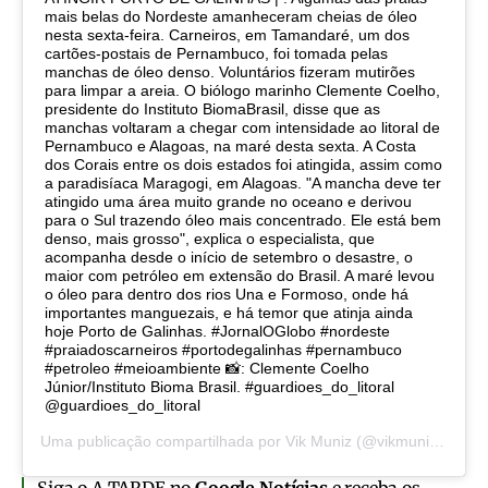
mais belas do Nordeste amanheceram cheias de óleo
nesta sexta-feira. Carneiros, em Tamandaré, um dos
cartões-postais de Pernambuco, foi tomada pelas
manchas de óleo denso. Voluntários fizeram mutirões
para limpar a areia. O biólogo marinho Clemente Coelho,
presidente do Instituto BiomaBrasil, disse que as
manchas voltaram a chegar com intensidade ao litoral de
Pernambuco e Alagoas, na maré desta sexta. A Costa
dos Corais entre os dois estados foi atingida, assim como
a paradisíaca Maragogi, em Alagoas. "A mancha deve ter
atingido uma área muito grande no oceano e derivou
para o Sul trazendo óleo mais concentrado. Ele está bem
denso, mais grosso", explica o especialista, que
acompanha desde o início de setembro o desastre, o
maior com petróleo em extensão do Brasil. A maré levou
o óleo para dentro dos rios Una e Formoso, onde há
importantes manguezais, e há temor que atinja ainda
hoje Porto de Galinhas. #JornalOGlobo #nordeste
#praiadoscarneiros #portodegalinhas #pernambuco
#petroleo #meioambiente 📸: Clemente Coelho
Júnior/Instituto Bioma Brasil. #guardioes_do_litoral
@guardioes_do_litoral
Uma publicação compartilhada por
Vik Muniz
(@vikmuniz) em
19