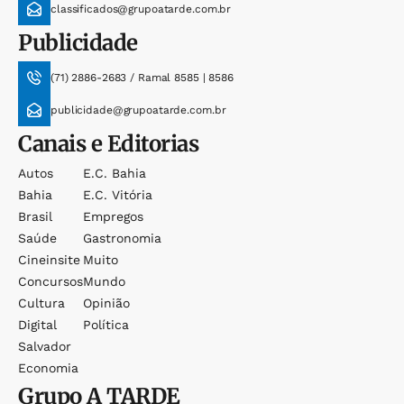
classificados@grupoatarde.com.br
Publicidade
(71) 2886-2683 / Ramal 8585 | 8586
publicidade@grupoatarde.com.br
Canais e Editorias
Autos
E.c. Bahia
Bahia
E.c. Vitória
Brasil
Empregos
Saúde
Gastronomia
Cineinsite
Muito
Concursos
Mundo
Cultura
Opinião
Digital
Política
Salvador
Economia
Grupo
A TARDE