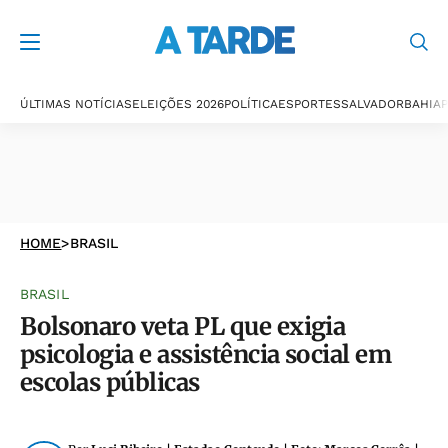
ÚLTIMAS NOTÍCIAS
ELEIÇÕES 2026
POLÍTICA
ESPORTES
SALVADOR
BAHIA
P
HOME
>
BRASIL
BRASIL
Bolsonaro veta PL que exigia
psicologia e assistência social em
escolas públicas