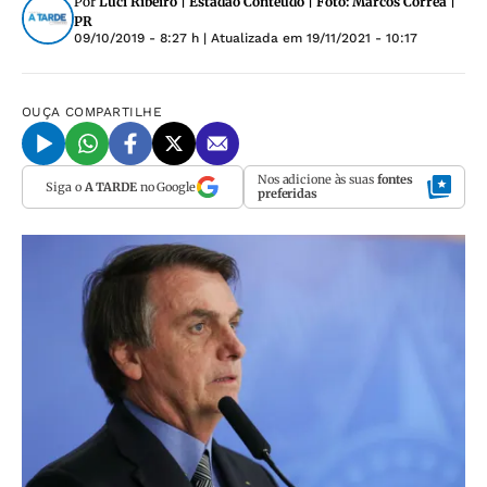
Por
Luci Ribeiro | Estadao Conteudo | Foto: Marcos Corrêa |
PR
09/10/2019 - 8:27 h
| Atualizada em
19/11/2021 - 10:17
OUÇA
COMPARTILHE
Nos adicione às suas
fontes
Siga o
A TARDE
no Google
preferidas