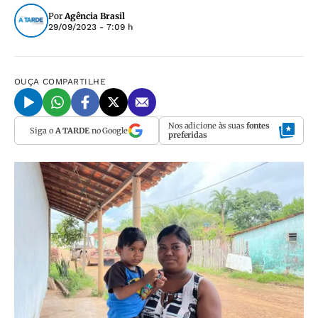
Por
Agência Brasil
29/09/2023 - 7:09 h
OUÇA
COMPARTILHE
Nos adicione às suas
fontes
Siga o
A TARDE
no Google
preferidas