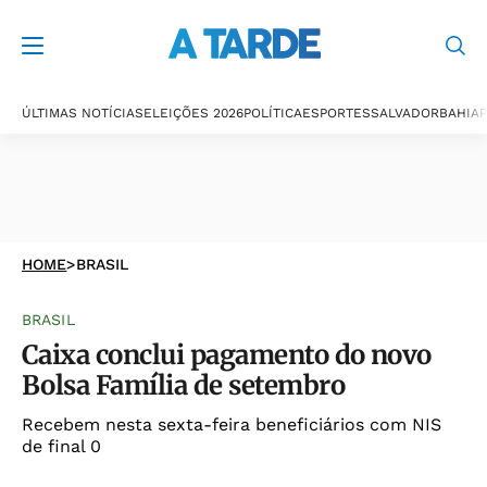
ÚLTIMAS NOTÍCIAS
ELEIÇÕES 2026
POLÍTICA
ESPORTES
SALVADOR
BAHIA
P
HOME
>
BRASIL
BRASIL
Caixa conclui pagamento do novo
Bolsa Família de setembro
Recebem nesta sexta-feira beneficiários com NIS
de final 0