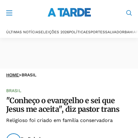
ÚLTIMAS NOTÍCIAS
ELEIÇÕES 2026
POLÍTICA
ESPORTES
SALVADOR
BAHIA
P
HOME
>
BRASIL
BRASIL
"Conheço o evangelho e sei que
Jesus me aceita", diz pastor trans
Religioso foi criado em família conservadora