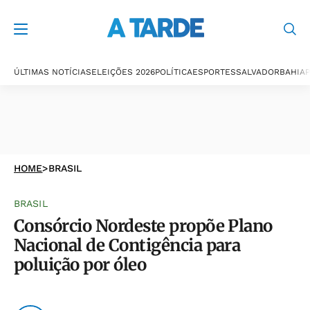
ÚLTIMAS NOTÍCIAS
ELEIÇÕES 2026
POLÍTICA
ESPORTES
SALVADOR
BAHIA
P
HOME
>
BRASIL
BRASIL
Consórcio Nordeste propõe Plano
Nacional de Contigência para
poluição por óleo