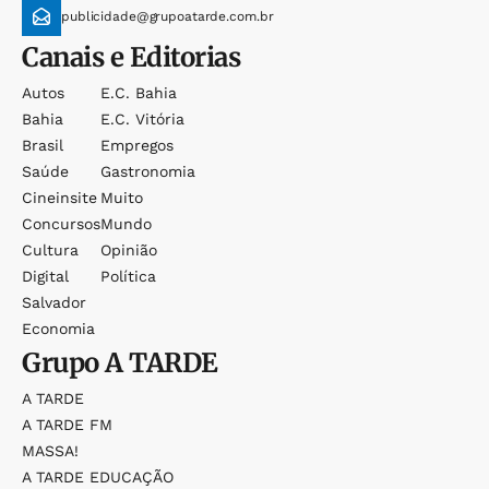
publicidade@grupoatarde.com.br
Canais e Editorias
Autos
E.c. Bahia
Bahia
E.c. Vitória
Brasil
Empregos
Saúde
Gastronomia
Cineinsite
Muito
Concursos
Mundo
Cultura
Opinião
Digital
Política
Salvador
Economia
Grupo
A TARDE
A TARDE
A TARDE FM
MASSA!
A TARDE EDUCAÇÃO