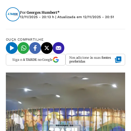
Por
Georges Humbert*
12/11/2025 - 20:13 h
| Atualizada em
12/11/2025 - 20:51
OUÇA
COMPARTILHE
Nos adicione às suas
fontes
Siga o
A TARDE
no Google
preferidas